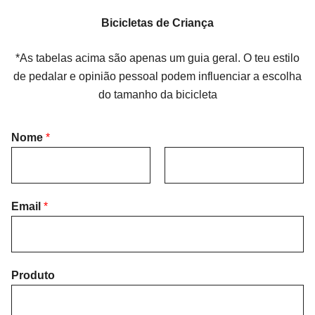
Bicicletas de Criança
*As tabelas acima são apenas um guia geral. O teu estilo
de pedalar e opinião pessoal podem influenciar a escolha
do tamanho da bicicleta
Nome
*
F
L
i
Email
*
a
r
s
s
t
t
Produto