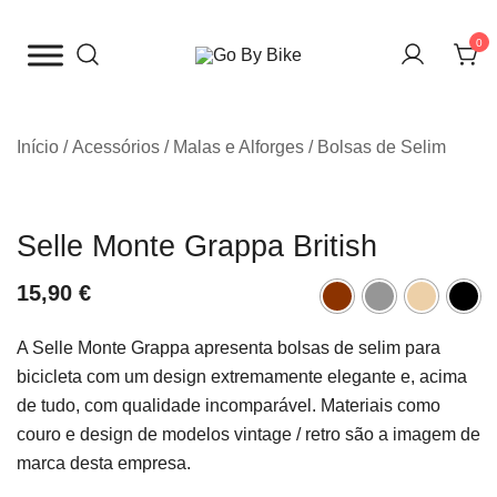
Saltar
para
0
o
The Urban Bike Shop
Go By Bike
conteúdo
Início
/
Acessórios
/
Malas e Alforges
/
Bolsas de Selim
Selle Monte Grappa British
15,90
€
A Selle Monte Grappa apresenta bolsas de selim para
bicicleta com um design extremamente elegante e, acima
de tudo, com qualidade incomparável. M
ateriais como
couro e design de modelos vintage / retro são a imagem de
marca desta empresa.