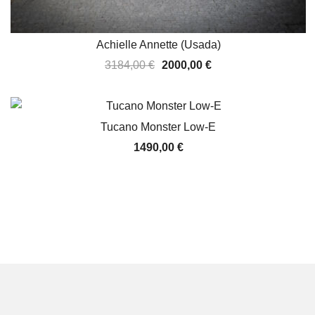
Achielle Annette (Usada)
O
O
3184,00
€
2000,00
€
preço
preço
original
atual
era:
é:
Tucano Monster Low-E
3184,00 €.
2000,00 €.
1490,00
€