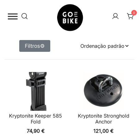
Saltar
para
0
o
conteúdo
The Urban Bike Shop
Go By Bike
Filtros
⚙
Kryptonite Keeper 585
Kryptonite Stronghold
Fold
Anchor
74,90
€
121,00
€