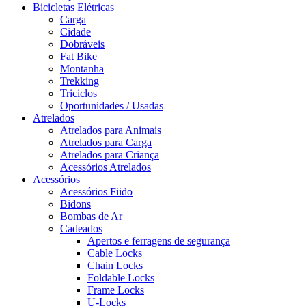
Bicicletas Elétricas
Carga
Cidade
Dobráveis
Fat Bike
Montanha
Trekking
Triciclos
Oportunidades / Usadas
Atrelados
Atrelados para Animais
Atrelados para Carga
Atrelados para Criança
Acessórios Atrelados
Acessórios
Acessórios Fiido
Bidons
Bombas de Ar
Cadeados
Apertos e ferragens de segurança
Cable Locks
Chain Locks
Foldable Locks
Frame Locks
U-Locks