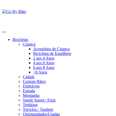
Saltar
para
o
conteúdo
Go By Bike
The Urban Bike Shop
Bicicletas
Criança
Acessórios de Criança
Bicicletas de Equilíbrio
2 aos 4 Anos
4 aos 6 Anos
6 aos 8 Anos
>8 Anos
Cidade
Custom Bikes
Dobráveis
Estrada
Montanha
Single Speed / Fixie
Trekking
Triciclos / Tandem
Oportunidades/Usadas