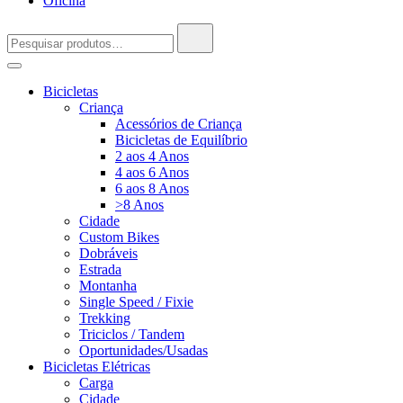
Oficina
Pesquisar
por:
Bicicletas
Criança
Acessórios de Criança
Bicicletas de Equilíbrio
2 aos 4 Anos
4 aos 6 Anos
6 aos 8 Anos
>8 Anos
Cidade
Custom Bikes
Dobráveis
Estrada
Montanha
Single Speed / Fixie
Trekking
Triciclos / Tandem
Oportunidades/Usadas
Bicicletas Elétricas
Carga
Cidade