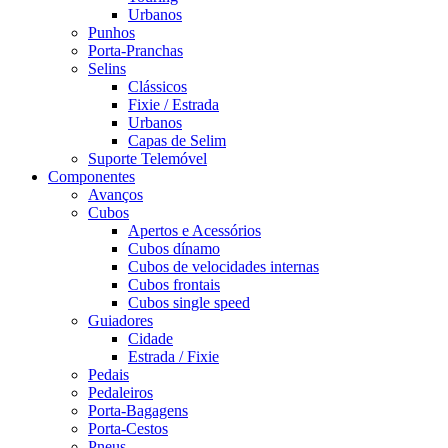
Urbanos
Punhos
Porta-Pranchas
Selins
Clássicos
Fixie / Estrada
Urbanos
Capas de Selim
Suporte Telemóvel
Componentes
Avanços
Cubos
Apertos e Acessórios
Cubos dínamo
Cubos de velocidades internas
Cubos frontais
Cubos single speed
Guiadores
Cidade
Estrada / Fixie
Pedais
Pedaleiros
Porta-Bagagens
Porta-Cestos
Pneus