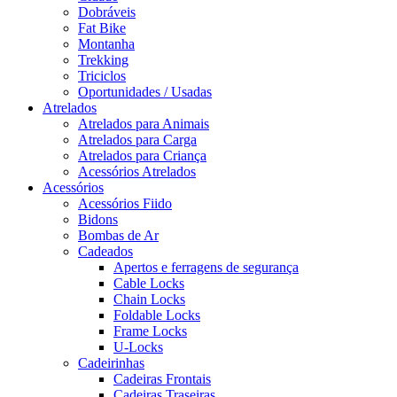
Dobráveis
Fat Bike
Montanha
Trekking
Triciclos
Oportunidades / Usadas
Atrelados
Atrelados para Animais
Atrelados para Carga
Atrelados para Criança
Acessórios Atrelados
Acessórios
Acessórios Fiido
Bidons
Bombas de Ar
Cadeados
Apertos e ferragens de segurança
Cable Locks
Chain Locks
Foldable Locks
Frame Locks
U-Locks
Cadeirinhas
Cadeiras Frontais
Cadeiras Traseiras