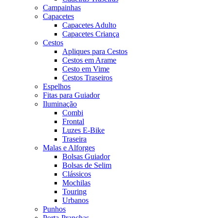
Campainhas
Capacetes
Capacetes Adulto
Capacetes Criança
Cestos
Apliques para Cestos
Cestos em Arame
Cesto em Vime
Cestos Traseiros
Espelhos
Fitas para Guiador
Iluminação
Combi
Frontal
Luzes E-Bike
Traseira
Malas e Alforges
Bolsas Guiador
Bolsas de Selim
Clássicos
Mochilas
Touring
Urbanos
Punhos
Porta-Pranchas