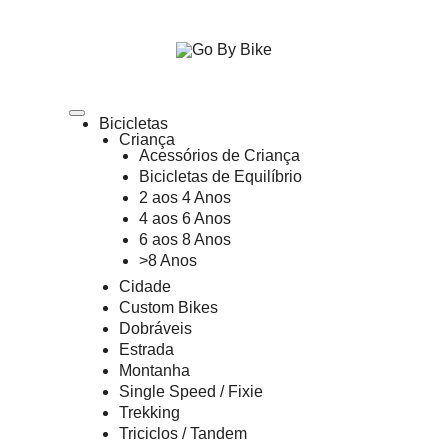
The Urban Bike Shop
Go By Bike
Bicicletas
Criança
Acessórios de Criança
Bicicletas de Equilíbrio
2 aos 4 Anos
4 aos 6 Anos
6 aos 8 Anos
>8 Anos
Cidade
Custom Bikes
Dobráveis
Estrada
Montanha
Single Speed / Fixie
Trekking
Triciclos / Tandem