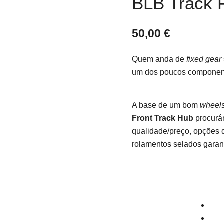
BLB Track 
50,00
€
Quem anda de
fixed gear
um dos poucos componente
A base de um bom
wheels
Front Track Hub
procurám
qualidade/preço, opções 
rolamentos selados garant