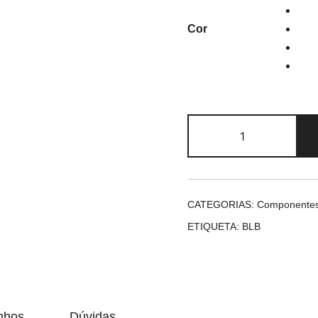
Cor
Quantidade
de
BLB
Track
Front
CATEGORIAS:
Componente
Hub
ETIQUETA:
BLB
nhos
Dúvidas