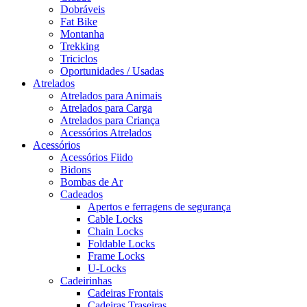
Dobráveis
Fat Bike
Montanha
Trekking
Triciclos
Oportunidades / Usadas
Atrelados
Atrelados para Animais
Atrelados para Carga
Atrelados para Criança
Acessórios Atrelados
Acessórios
Acessórios Fiido
Bidons
Bombas de Ar
Cadeados
Apertos e ferragens de segurança
Cable Locks
Chain Locks
Foldable Locks
Frame Locks
U-Locks
Cadeirinhas
Cadeiras Frontais
Cadeiras Traseiras