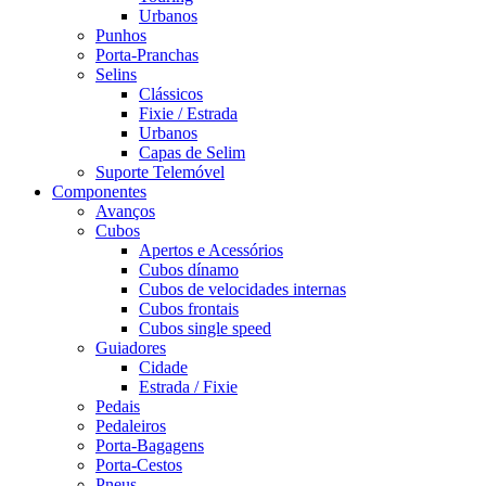
Urbanos
Punhos
Porta-Pranchas
Selins
Clássicos
Fixie / Estrada
Urbanos
Capas de Selim
Suporte Telemóvel
Componentes
Avanços
Cubos
Apertos e Acessórios
Cubos dínamo
Cubos de velocidades internas
Cubos frontais
Cubos single speed
Guiadores
Cidade
Estrada / Fixie
Pedais
Pedaleiros
Porta-Bagagens
Porta-Cestos
Pneus