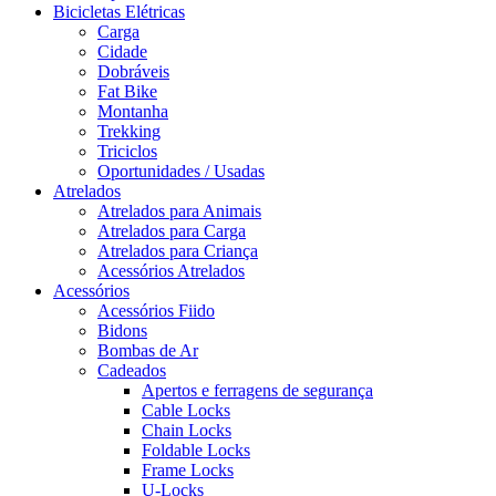
Bicicletas Elétricas
Carga
Cidade
Dobráveis
Fat Bike
Montanha
Trekking
Triciclos
Oportunidades / Usadas
Atrelados
Atrelados para Animais
Atrelados para Carga
Atrelados para Criança
Acessórios Atrelados
Acessórios
Acessórios Fiido
Bidons
Bombas de Ar
Cadeados
Apertos e ferragens de segurança
Cable Locks
Chain Locks
Foldable Locks
Frame Locks
U-Locks