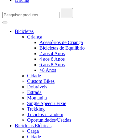
Oficina
Pesquisar
por:
Bicicletas
Criança
Acessórios de Criança
Bicicletas de Equilíbrio
2 aos 4 Anos
4 aos 6 Anos
6 aos 8 Anos
>8 Anos
Cidade
Custom Bikes
Dobráveis
Estrada
Montanha
Single Speed / Fixie
Trekking
Triciclos / Tandem
Oportunidades/Usadas
Bicicletas Elétricas
Carga
Cidade