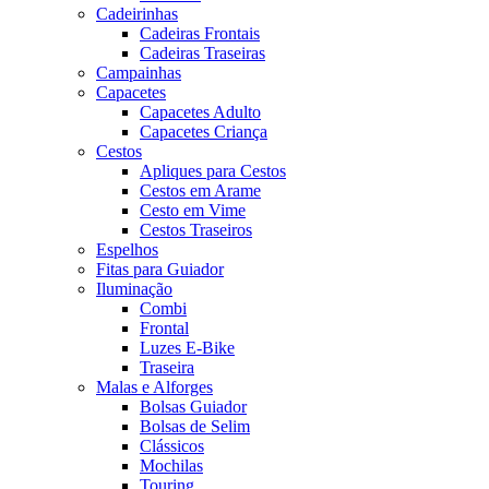
Cadeirinhas
Cadeiras Frontais
Cadeiras Traseiras
Campainhas
Capacetes
Capacetes Adulto
Capacetes Criança
Cestos
Apliques para Cestos
Cestos em Arame
Cesto em Vime
Cestos Traseiros
Espelhos
Fitas para Guiador
Iluminação
Combi
Frontal
Luzes E-Bike
Traseira
Malas e Alforges
Bolsas Guiador
Bolsas de Selim
Clássicos
Mochilas
Touring