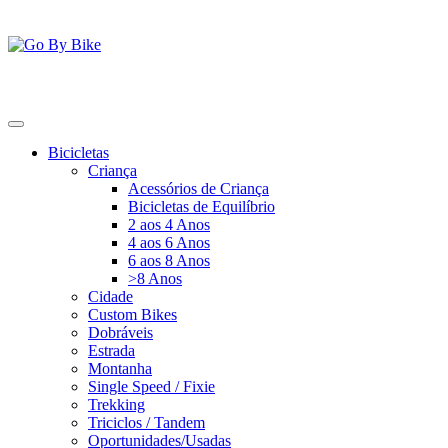
Saltar
para
o
conteúdo
Go By Bike
The Urban Bike Shop
Bicicletas
Criança
Acessórios de Criança
Bicicletas de Equilíbrio
2 aos 4 Anos
4 aos 6 Anos
6 aos 8 Anos
>8 Anos
Cidade
Custom Bikes
Dobráveis
Estrada
Montanha
Single Speed / Fixie
Trekking
Triciclos / Tandem
Oportunidades/Usadas