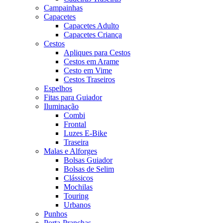
Campainhas
Capacetes
Capacetes Adulto
Capacetes Criança
Cestos
Apliques para Cestos
Cestos em Arame
Cesto em Vime
Cestos Traseiros
Espelhos
Fitas para Guiador
Iluminação
Combi
Frontal
Luzes E-Bike
Traseira
Malas e Alforges
Bolsas Guiador
Bolsas de Selim
Clássicos
Mochilas
Touring
Urbanos
Punhos
Porta-Pranchas