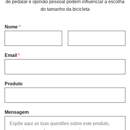
de pedalar e opinião pessoal podem influenciar a escolha
do tamanho da bicicleta
Nome
*
F
L
i
Email
*
a
r
s
s
t
t
Produto
Mensagem