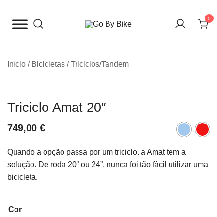
Saltar
para
0
o
The Urban Bike Shop
Go By Bike
conteúdo
Início
/
Bicicletas
/
Triciclos/Tandem
Triciclo Amat 20″
749,00
€
Quando a opção passa por um triciclo, a Amat tem a
solução. De roda 20” ou 24”, nunca foi tão fácil utilizar uma
bicicleta.
Cor