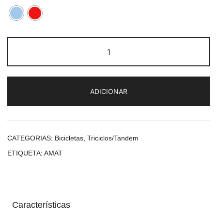
Quantidade
de
Triciclo
Amat
ADICIONAR
20"
CATEGORIAS:
Bicicletas
,
Triciclos/Tandem
ETIQUETA:
AMAT
Características