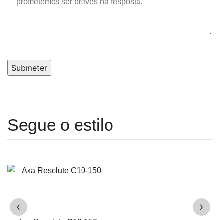
Submeter
‹
›