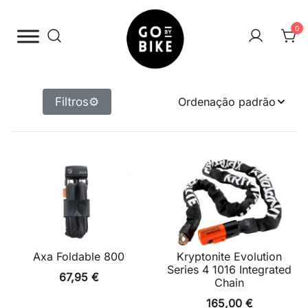
Saltar
para
0
o
conteúdo
The Urban Bike Shop
Go By Bike
Filtros
⚙
Axa Foldable 800
Kryptonite Evolution
Series 4 1016 Integrated
67,95
€
Chain
165,00
€