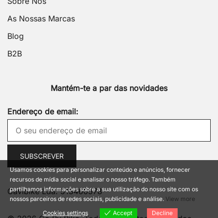
Sobre Nós
As Nossas Marcas
Blog
B2B
Mantém-te a par das novidades
Endereço de email:
Usamos cookies para personalizar conteúdo e anúncios, fornecer
recursos de mídia social e analisar o nosso tráfego. Também
partilhamos informações sobre a sua utilização do nosso site com os
Cavibike Lda. 513460578
nossos parceiros de redes sociais, publicidade e análise.
View more
Cookies settings
Accept
Decline