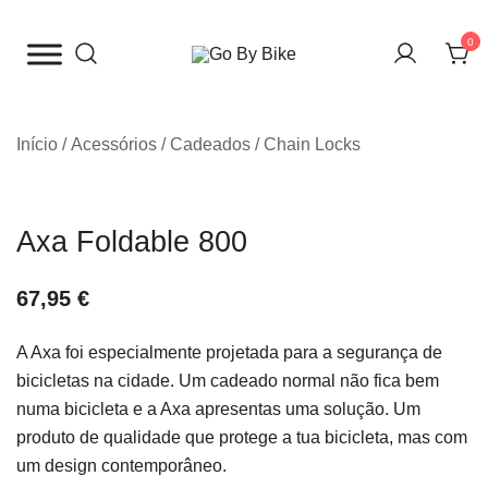
Saltar
para
0
o
The Urban Bike Shop
Go By Bike
conteúdo
Início
/
Acessórios
/
Cadeados
/
Chain Locks
Axa Foldable 800
67,95
€
A Axa foi especialmente projetada para a segurança de
bicicletas na cidade. Um cadeado normal não fica bem
numa bicicleta e a Axa apresentas uma solução. Um
produto de qualidade que protege a tua
bicicleta, mas com
um design contemporâneo.