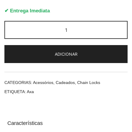
✔ Entrega Imediata
Quantidade
de
Axa
Foldable
ADICIONAR
800
CATEGORIAS:
Acessórios
,
Cadeados
,
Chain Locks
ETIQUETA:
Axa
Características