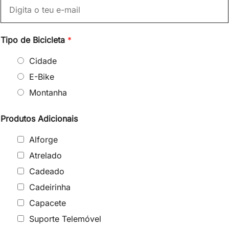
s
t
t
Tipo de Bicicleta
*
Cidade
E-Bike
Montanha
Produtos Adicionais
Alforge
Atrelado
Cadeado
Cadeirinha
Capacete
Suporte Telemóvel