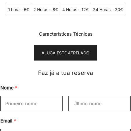
1 hora – 5€
2 Horas – 8€
4 Horas – 12€
24 Horas – 20€
Características Técnicas
ALUGA ESTE ATRELADO
Faz já a tua reserva
Nome
*
F
L
Email
*
i
a
r
s