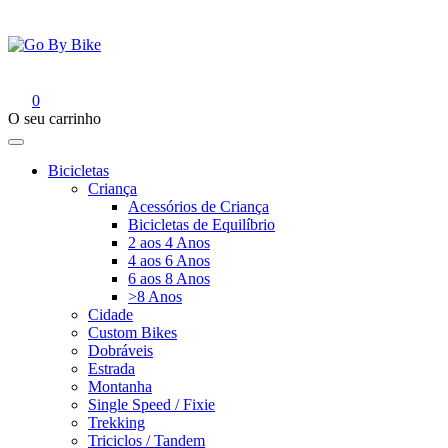
Saltar
para
o
conteúdo
Go By Bike
The Urban Bike Shop
0
O seu carrinho
Bicicletas
Criança
Acessórios de Criança
Bicicletas de Equilíbrio
2 aos 4 Anos
4 aos 6 Anos
6 aos 8 Anos
>8 Anos
Cidade
Custom Bikes
Dobráveis
Estrada
Montanha
Single Speed / Fixie
Trekking
Triciclos / Tandem