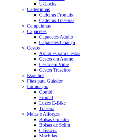
U-Locks
Cadeirinhas
Cadeiras Frontais
Cadeiras Traseiras
Campainhas
Capacetes
Capacetes Adulto
Capacetes Criança
Cestos
Apliques para Cestos
Cestos em Arame
Cesto em Vime
Cestos Traseiros
Espelhos
Fitas para Guiador
Iluminação
Combi
Frontal
Luzes E-Bike
Traseira
Malas e Alforges
Bolsas Guiador
Bolsas de Selim
Clássicos
Mochilas