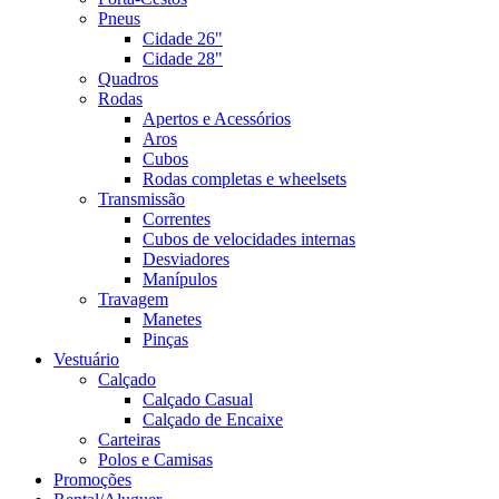
Pneus
Cidade 26"
Cidade 28"
Quadros
Rodas
Apertos e Acessórios
Aros
Cubos
Rodas completas e wheelsets
Transmissão
Correntes
Cubos de velocidades internas
Desviadores
Manípulos
Travagem
Manetes
Pinças
Vestuário
Calçado
Calçado Casual
Calçado de Encaixe
Carteiras
Polos e Camisas
Promoções