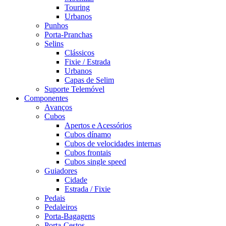
Touring
Urbanos
Punhos
Porta-Pranchas
Selins
Clássicos
Fixie / Estrada
Urbanos
Capas de Selim
Suporte Telemóvel
Componentes
Avanços
Cubos
Apertos e Acessórios
Cubos dínamo
Cubos de velocidades internas
Cubos frontais
Cubos single speed
Guiadores
Cidade
Estrada / Fixie
Pedais
Pedaleiros
Porta-Bagagens
Porta-Cestos