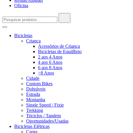
Rental/Aluguer
Oficina
Pesquisar
por:
Bicicletas
Criança
Acessórios de Criança
Bicicletas de Equilíbrio
2 aos 4 Anos
4 aos 6 Anos
6 aos 8 Anos
>8 Anos
Cidade
Custom Bikes
Dobráveis
Estrada
Montanha
Single Speed / Fixie
Trekking
Triciclos / Tandem
Oportunidades/Usadas
Bicicletas Elétricas
Carga