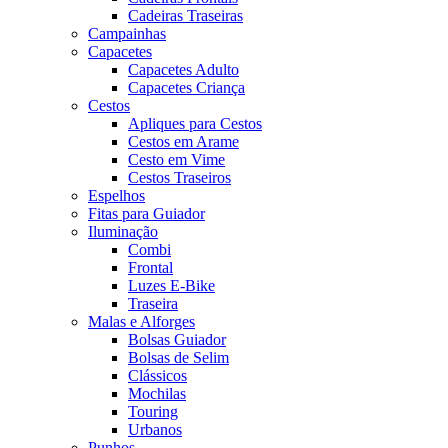
Cadeiras Traseiras
Campainhas
Capacetes
Capacetes Adulto
Capacetes Criança
Cestos
Apliques para Cestos
Cestos em Arame
Cesto em Vime
Cestos Traseiros
Espelhos
Fitas para Guiador
Iluminação
Combi
Frontal
Luzes E-Bike
Traseira
Malas e Alforges
Bolsas Guiador
Bolsas de Selim
Clássicos
Mochilas
Touring
Urbanos
Punhos