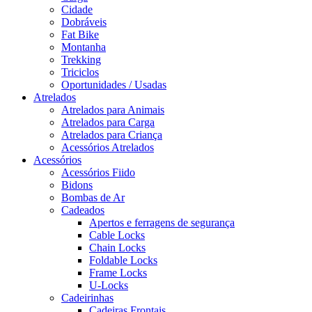
Cidade
Dobráveis
Fat Bike
Montanha
Trekking
Triciclos
Oportunidades / Usadas
Atrelados
Atrelados para Animais
Atrelados para Carga
Atrelados para Criança
Acessórios Atrelados
Acessórios
Acessórios Fiido
Bidons
Bombas de Ar
Cadeados
Apertos e ferragens de segurança
Cable Locks
Chain Locks
Foldable Locks
Frame Locks
U-Locks
Cadeirinhas
Cadeiras Frontais