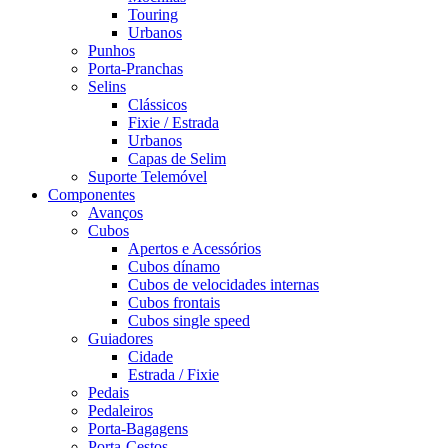
Touring
Urbanos
Punhos
Porta-Pranchas
Selins
Clássicos
Fixie / Estrada
Urbanos
Capas de Selim
Suporte Telemóvel
Componentes
Avanços
Cubos
Apertos e Acessórios
Cubos dínamo
Cubos de velocidades internas
Cubos frontais
Cubos single speed
Guiadores
Cidade
Estrada / Fixie
Pedais
Pedaleiros
Porta-Bagagens
Porta-Cestos