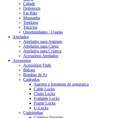
Cidade
Dobráveis
Fat Bike
Montanha
Trekking
Triciclos
Oportunidades / Usadas
Atrelados
Atrelados para Animais
Atrelados para Carga
Atrelados para Criança
Acessórios Atrelados
Acessórios
Acessórios Fiido
Bidons
Bombas de Ar
Cadeados
Apertos e ferragens de segurança
Cable Locks
Chain Locks
Foldable Locks
Frame Locks
U-Locks
Cadeirinhas
Cadeiras Frontais