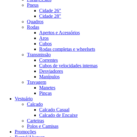
Pneus
Cidade 26"
Cidade 28"
Quadros
Rodas
Apertos e Acessórios
Aros
Cubos
Rodas completas e wheelsets
Transmissão
Correntes
Cubos de velocidades internas
Desviadores
Manípulos
Travagem
Manetes
Pinças
Vestuário
Calçado
Calçado Casual
Calçado de Encaixe
Carteiras
Polos e Camisas
Promoções