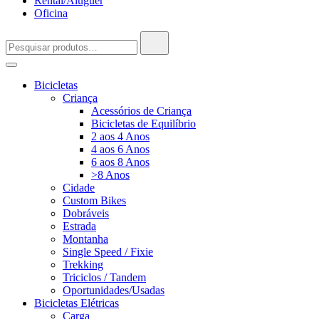
Rental/Aluguer
Oficina
Pesquisar
por:
Bicicletas
Criança
Acessórios de Criança
Bicicletas de Equilíbrio
2 aos 4 Anos
4 aos 6 Anos
6 aos 8 Anos
>8 Anos
Cidade
Custom Bikes
Dobráveis
Estrada
Montanha
Single Speed / Fixie
Trekking
Triciclos / Tandem
Oportunidades/Usadas
Bicicletas Elétricas
Carga