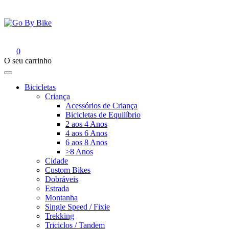
Saltar
para
o
conteúdo
Go By Bike
The Urban Bike Shop
0
O seu carrinho
Bicicletas
Criança
Acessórios de Criança
Bicicletas de Equilíbrio
2 aos 4 Anos
4 aos 6 Anos
6 aos 8 Anos
>8 Anos
Cidade
Custom Bikes
Dobráveis
Estrada
Montanha
Single Speed / Fixie
Trekking
Triciclos / Tandem