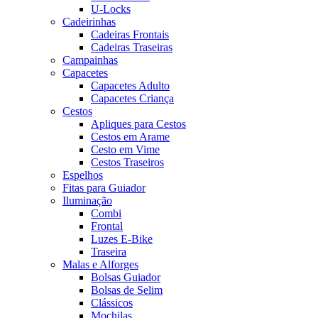
U-Locks
Cadeirinhas
Cadeiras Frontais
Cadeiras Traseiras
Campainhas
Capacetes
Capacetes Adulto
Capacetes Criança
Cestos
Apliques para Cestos
Cestos em Arame
Cesto em Vime
Cestos Traseiros
Espelhos
Fitas para Guiador
Iluminação
Combi
Frontal
Luzes E-Bike
Traseira
Malas e Alforges
Bolsas Guiador
Bolsas de Selim
Clássicos
Mochilas