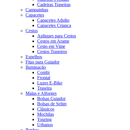
Cadeiras Traseiras
Campainhas
Capacetes
Capacetes Adulto
Capacetes Criança
Cestos
Apliques para Cestos
Cestos em Arame
Cesto em Vime
Cestos Traseiros
Espelhos
Fitas para Guiador
Iluminação
Combi
Frontal
Luzes E-Bike
Traseira
Malas e Alforges
Bolsas Guiador
Bolsas de Selim
Clássicos
Mochilas
Touring
Urbanos
Punhos