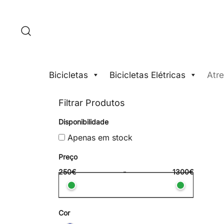
Saltar
para
o
conteúdo
Bicicletas
Bicicletas Elétricas
Atre
Filtrar Produtos
Disponibilidade
Apenas em stock
Preço
250€
-
1300€
Cor