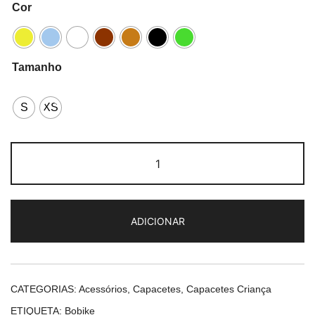
Cor
Tamanho
S
XS
Quantidade
de
Bobike
One
ADICIONAR
Plus
CATEGORIAS:
Acessórios
,
Capacetes
,
Capacetes Criança
ETIQUETA:
Bobike