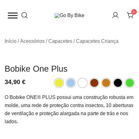
Saltar
para
0
o
The Urban Bike Shop
Go By Bike
conteúdo
Início
/
Acessórios
/
Capacetes
/
Capacetes Criança
Bobike One Plus
34,90
€
O Bobike ONE® PLUS possui uma construção robusta em
molde, uma rede de proteção contra insectos, 10 aberturas
de ventilação e proteção alargada na parte de trás e nos
lados.