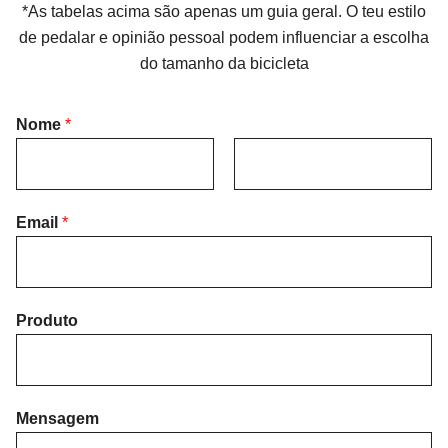
*As tabelas acima são apenas um guia geral. O teu estilo
de pedalar e opinião pessoal podem influenciar a escolha
do tamanho da bicicleta
Nome
*
F
L
i
Email
*
a
r
s
s
t
t
Produto
Mensagem