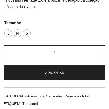
Thousand Heritage 2.0 é a próxima geração da coleção
clássica da marca.
Tamanho
L
M
S
Quantidade
de
Thousand
Heritage
ADICIONAR
2.0
Chic-
a-
Cherry
CATEGORIAS:
Acessórios
,
Capacetes
,
Capacetes Adulto
Cola
ETIQUETA:
Thousand