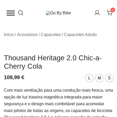
Saltar
para
0
o
The Urban Bike Shop
Go By Bike
conteúdo
Início
/
Acessórios
/
Capacetes
/
Capacetes Adulto
Thousand Heritage 2.0 Chic-a-
Cherry Cola
109,99
€
L
M
S
Com mais ventilação para uma condução mais fresca, uma
opção de luz traseira magnética integrada para maior
segurança e o design mais confortável para acomodar
mais pilotos de todas as origens, os capacetes de bicicleta