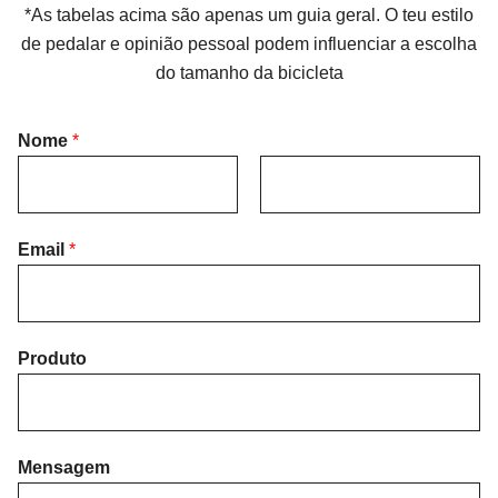
*As tabelas acima são apenas um guia geral. O teu estilo
de pedalar e opinião pessoal podem influenciar a escolha
do tamanho da bicicleta
Nome
*
F
L
i
Email
*
a
r
s
s
t
t
Produto
Mensagem