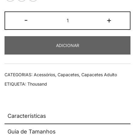
Quantidade
-
+
de
Thousand
Heritage
ADICIONAR
2.0
Rose
Gold
CATEGORIAS:
Acessórios
,
Capacetes
,
Capacetes Adulto
ETIQUETA:
Thousand
Características
Guia de Tamanhos