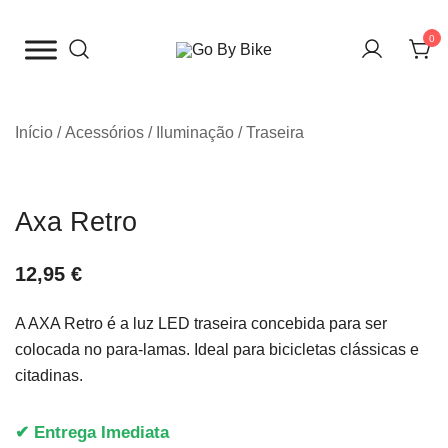
Saltar
para
0
o
The Urban Bike Shop
Go By Bike
conteúdo
Início
/
Acessórios
/
Iluminação
/
Traseira
Axa Retro
12,95
€
A AXA Retro é a luz LED traseira concebida para ser
colocada no para-lamas. Ideal para bicicletas clássicas e
citadinas.
✔ Entrega Imediata