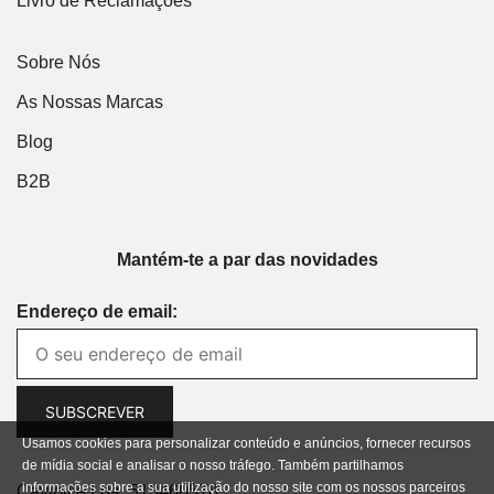
Livro de Reclamações
Sobre Nós
As Nossas Marcas
Blog
B2B
Mantém-te a par das novidades
Endereço de email:
Usamos cookies para personalizar conteúdo e anúncios, fornecer recursos
de mídia social e analisar o nosso tráfego. Também partilhamos
informações sobre a sua utilização do nosso site com os nossos parceiros
Cavibike Lda. 513460578