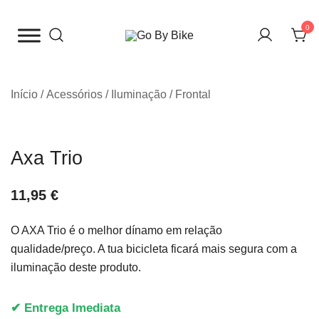
Saltar
para
0
o
The Urban Bike Shop
Go By Bike
conteúdo
Início
/
Acessórios
/
Iluminação
/
Frontal
Axa Trio
11,95
€
O AXA Trio é o melhor dínamo em relação
qualidade/preço. A tua bicicleta ficará mais segura com a
iluminação deste produto.
✔ Entrega Imediata