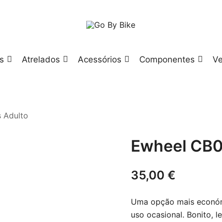
The Urban Bike Shop
Go By Bike
as
Atrelados
Acessórios
Componentes
Ve
 Adulto
Ewheel CB0
35,00
€
Uma opção mais económ
uso ocasional. Bonito, l