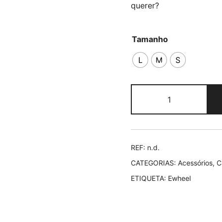
querer?
Tamanho
L
M
S
Quantidade
de
Ewheel
CB04
Urbano
REF:
n.d.
CATEGORIAS:
Acessórios
,
C
ETIQUETA:
Ewheel