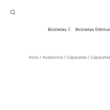
Saltar
para
o
conteúdo
Bicicletas
Bicicletas Elétric
Início
/
Acessórios
/
Capacetes
/
Capacetes