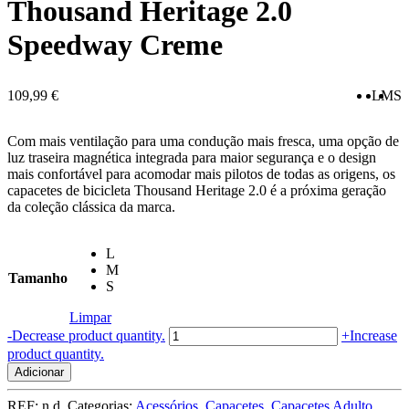
Thousand Heritage 2.0
Speedway Creme
109,99
€
L
M
S
Com mais ventilação para uma condução mais fresca, uma opção de
luz traseira magnética integrada para maior segurança e o design
mais confortável para acomodar mais pilotos de todas as origens, os
capacetes de bicicleta Thousand Heritage 2.0 é a próxima geração
da coleção clássica da marca.
L
M
Tamanho
S
Limpar
Quantidade
-
Decrease product quantity.
+
Increase
de
product quantity.
Thousand
Adicionar
Heritage
2.0
REF:
n.d.
Categorias:
Acessórios
,
Capacetes
,
Capacetes Adulto