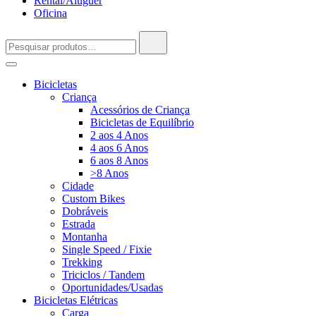
Rental/Aluguer
Oficina
Pesquisar
por:
Bicicletas
Criança
Acessórios de Criança
Bicicletas de Equilíbrio
2 aos 4 Anos
4 aos 6 Anos
6 aos 8 Anos
>8 Anos
Cidade
Custom Bikes
Dobráveis
Estrada
Montanha
Single Speed / Fixie
Trekking
Triciclos / Tandem
Oportunidades/Usadas
Bicicletas Elétricas
Carga