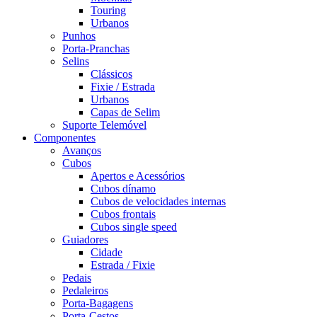
Touring
Urbanos
Punhos
Porta-Pranchas
Selins
Clássicos
Fixie / Estrada
Urbanos
Capas de Selim
Suporte Telemóvel
Componentes
Avanços
Cubos
Apertos e Acessórios
Cubos dínamo
Cubos de velocidades internas
Cubos frontais
Cubos single speed
Guiadores
Cidade
Estrada / Fixie
Pedais
Pedaleiros
Porta-Bagagens
Porta-Cestos