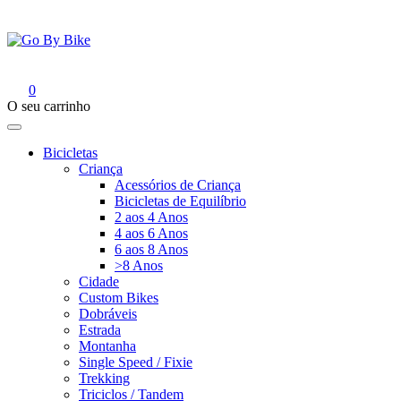
Saltar
para
o
conteúdo
Go By Bike
The Urban Bike Shop
0
O seu carrinho
Bicicletas
Criança
Acessórios de Criança
Bicicletas de Equilíbrio
2 aos 4 Anos
4 aos 6 Anos
6 aos 8 Anos
>8 Anos
Cidade
Custom Bikes
Dobráveis
Estrada
Montanha
Single Speed / Fixie
Trekking
Triciclos / Tandem