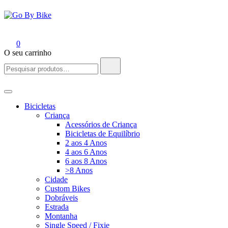
Go By Bike
The Urban Bike Shop
0
O seu carrinho
Pesquisar
por:
Bicicletas
Criança
Acessórios de Criança
Bicicletas de Equilíbrio
2 aos 4 Anos
4 aos 6 Anos
6 aos 8 Anos
>8 Anos
Cidade
Custom Bikes
Dobráveis
Estrada
Montanha
Single Speed / Fixie