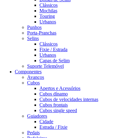
Clássicos
Mochilas
Touring
Urbanos
Punhos
Porta-Pranchas
Selins
Clássicos
Fixie / Estrada
Urbanos
Capas de Selim
Suporte Telemóvel
Componentes
Avanços
Cubos
Apertos e Acessórios
Cubos dínamo
Cubos de velocidades internas
Cubos frontais
Cubos single speed
Guiadores
Cidade
Estrada / Fixie
Pedais