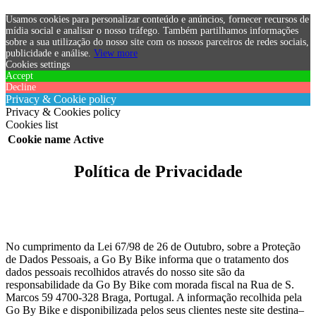
Usamos cookies para personalizar conteúdo e anúncios, fornecer recursos de
mídia social e analisar o nosso tráfego. Também partilhamos informações
sobre a sua utilização do nosso site com os nossos parceiros de redes sociais,
publicidade e análise.
View more
Cookies settings
Accept
Decline
Privacy & Cookie policy
Privacy & Cookies policy
Cookies list
Cookie name
Active
Política de Privacidade
No cumprimento da Lei 67/98 de 26 de Outubro, sobre a Proteção
de Dados Pessoais, a Go By Bike informa que o tratamento dos
dados pessoais recolhidos através do nosso site são da
responsabilidade da Go By Bike com morada fiscal na Rua de S.
Marcos 59 4700-328 Braga, Portugal. A informação recolhida pela
Go By Bike e disponibilizada pelos seus clientes neste site destina–