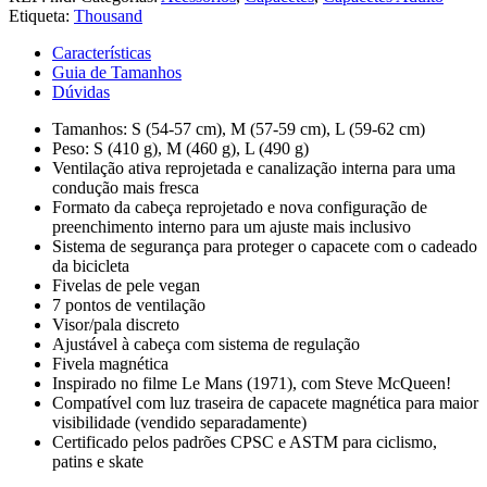
Speedway
Etiqueta:
Thousand
Creme
Características
Guia de Tamanhos
Dúvidas
Tamanhos: S (54-57 cm), M (57-59 cm), L (59-62 cm)
Peso: S (410 g), M (460 g), L (490 g)
Ventilação ativa reprojetada e canalização interna para uma
condução mais fresca
Formato da cabeça reprojetado e nova configuração de
preenchimento interno para um ajuste mais inclusivo
Sistema de segurança para proteger o capacete com o cadeado
da bicicleta
Fivelas de pele vegan
7 pontos de ventilação
Visor/pala discreto
Ajustável à cabeça com sistema de regulação
Fivela magnética
Inspirado no filme Le Mans (1971), com Steve McQueen!
Compatível com luz traseira de capacete magnética para maior
visibilidade (vendido separadamente)
Certificado pelos padrões CPSC e ASTM para ciclismo,
patins e skate