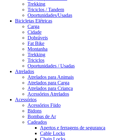
Trekking
Triciclos / Tandem
Oportunidades/Usadas
Bicicletas Elétricas
Carga
Cidade
Dobráveis
Fat Bike
Montanha
Trekking
Triciclos
Oportunidades / Usadas
Atrelados
Atrelados para Animais
Atrelados para Carga
Atrelados para Criança
Acessórios Atrelados
Acessórios
Acessórios Fiido
Bidons
Bombas de Ar
Cadeados
Apertos e ferragens de segurança
Cable Locks
Chain Locks