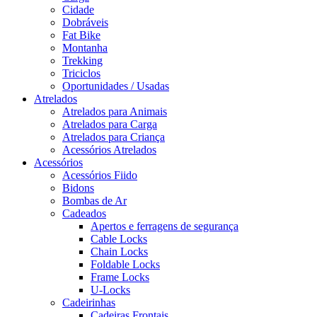
Cidade
Dobráveis
Fat Bike
Montanha
Trekking
Triciclos
Oportunidades / Usadas
Atrelados
Atrelados para Animais
Atrelados para Carga
Atrelados para Criança
Acessórios Atrelados
Acessórios
Acessórios Fiido
Bidons
Bombas de Ar
Cadeados
Apertos e ferragens de segurança
Cable Locks
Chain Locks
Foldable Locks
Frame Locks
U-Locks
Cadeirinhas
Cadeiras Frontais