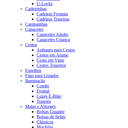
U-Locks
Cadeirinhas
Cadeiras Frontais
Cadeiras Traseiras
Campainhas
Capacetes
Capacetes Adulto
Capacetes Criança
Cestos
Apliques para Cestos
Cestos em Arame
Cesto em Vime
Cestos Traseiros
Espelhos
Fitas para Guiador
Iluminação
Combi
Frontal
Luzes E-Bike
Traseira
Malas e Alforges
Bolsas Guiador
Bolsas de Selim
Clássicos
Mochilas