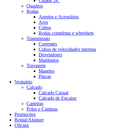
Cidade 28"
Quadros
Rodas
Apertos e Acessórios
Aros
Cubos
Rodas completas e wheelsets
Transmissão
Correntes
Cubos de velocidades internas
Desviadores
Manípulos
Travagem
Manetes
Pinças
Vestuário
Calçado
Calçado Casual
Calçado de Encaixe
Carteiras
Polos e Camisas
Promoções
Rental/Aluguer
Oficina