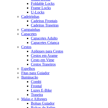
Foldable Locks
Frame Locks
U-Locks
Cadeirinhas
Cadeiras Frontais
Cadeiras Traseiras
Campainhas
Capacetes
Capacetes Adulto
Capacetes Criança
Cestos
Apliques para Cestos
Cestos em Arame
Cesto em Vime
Cestos Traseiros
Espelhos
Fitas para Guiador
Iluminação
Combi
Frontal
Luzes E-Bike
Traseira
Malas e Alforges
Bolsas Guiador
Bolsas de Selim