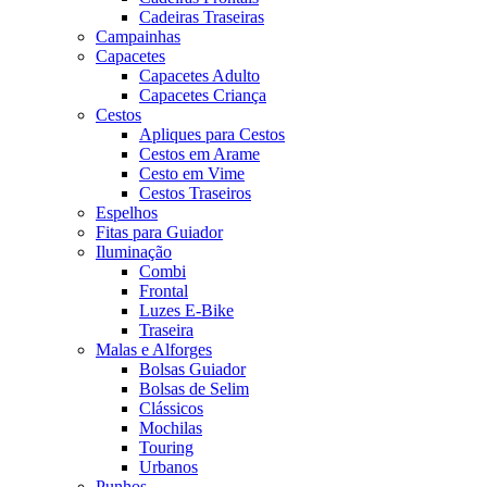
Cadeiras Traseiras
Campainhas
Capacetes
Capacetes Adulto
Capacetes Criança
Cestos
Apliques para Cestos
Cestos em Arame
Cesto em Vime
Cestos Traseiros
Espelhos
Fitas para Guiador
Iluminação
Combi
Frontal
Luzes E-Bike
Traseira
Malas e Alforges
Bolsas Guiador
Bolsas de Selim
Clássicos
Mochilas
Touring
Urbanos
Punhos