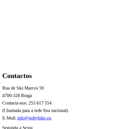
Thousand Chapter Racer Black (Mips)
145,00
€
Thousand Heritage 2.0 Chic-a-Cherry Cola
109,99
€
Contactos
Rua de São Marcos 59
4700-328 Braga
Contacta-nos: 253 617 554
(Chamada para a rede fixa nacional)
E-Mail:
info@gobybike.eu
Segunda a Sexta