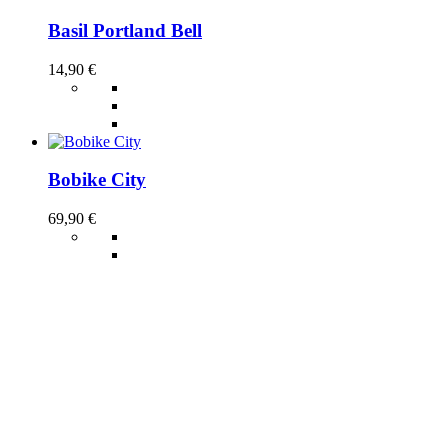
Basil Portland Bell
14,90
€
Bobike City
69,90
€
Thousand Heritage 2.0 British Racing
Green
109,99
€