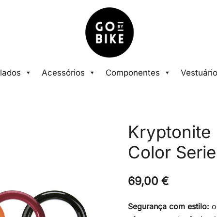
The Urban Bike Shop
Go By Bike
lados
Acessórios
Componentes
Vestuári
Kryptonite
Color Serie
69,00
€
Segurança com estilo: