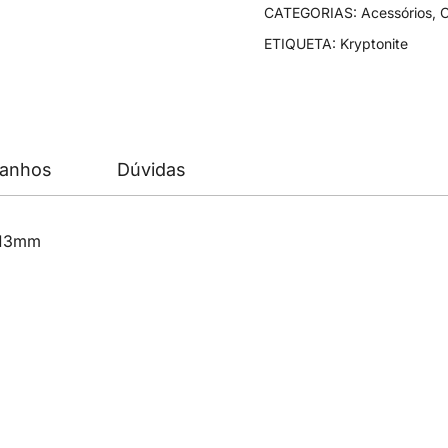
Mini-
CATEGORIAS:
Acessórios
,
7
ETIQUETA:
Kryptonite
Color
Series
manhos
Dúvidas
 13mm