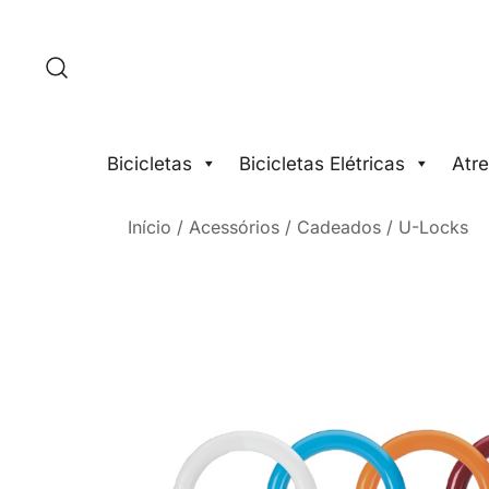
Saltar
para
o
conteúdo
Bicicletas
Bicicletas Elétricas
Atre
Início
/
Acessórios
/
Cadeados
/
U-Locks