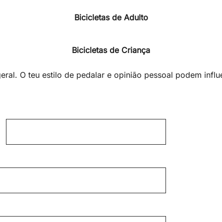
Bicicletas de Adulto
Bicicletas de Criança
ral. O teu estilo de pedalar e opinião pessoal podem influ
L
a
s
t