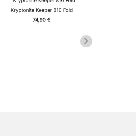
Kryptonite Keeper 810 Fold
Kryptonite Ne
74,90
€