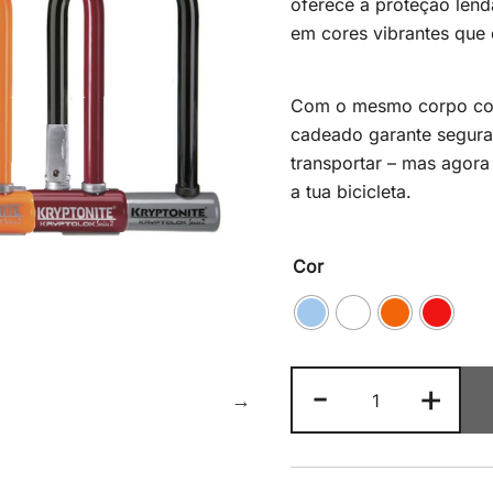
oferece a proteção lend
em cores vibrantes que 
Com o mesmo corpo com
cadeado garante seguran
transportar – mas agora
a tua bicicleta.
Cor
Quantidade
-
+
de
Kryptonite
KryptoLok