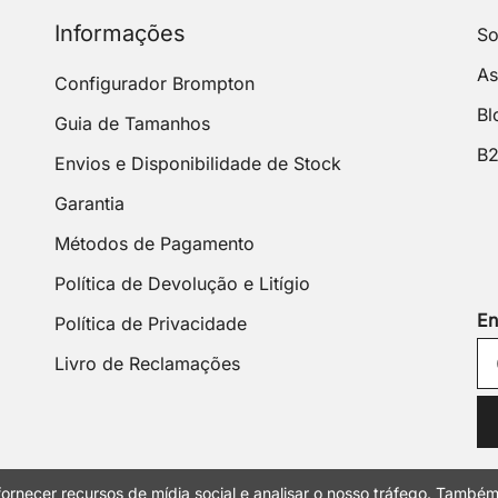
Informações
So
As
Configurador Brompton
Bl
Guia de Tamanhos
B
Envios e Disponibilidade de Stock
Garantia
Métodos de Pagamento
Política de Devolução e Litígio
En
Política de Privacidade
Livro de Reclamações
ornecer recursos de mídia social e analisar o nosso tráfego. També