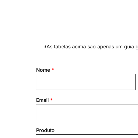
*As tabelas acima são apenas um guia ge
Nome
*
F
Email
*
i
r
s
t
Produto