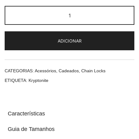
Quantidade
de
Kryptonite
New
ADICIONAR
York
Fahgettaboudit
Chain
1415
CATEGORIAS:
Acessórios
,
Cadeados
,
Chain Locks
ETIQUETA:
Kryptonite
Características
Guia de Tamanhos