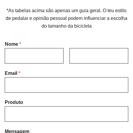
*As tabelas acima são apenas um guia geral. O teu estilo
de pedalar e opinião pessoal podem influenciar a escolha
do tamanho da bicicleta
Nome
*
F
L
i
Email
*
a
r
s
s
t
t
Produto
Mensagem