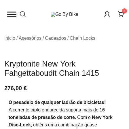
Saltar
para
0
o
The Urban Bike Shop
Go By Bike
conteúdo
Início
/
Acessórios
/
Cadeados
/
Chain Locks
Kryptonite New York
Fahgettaboudit Chain 1415
276,00
€
O pesadelo de qualquer ladrão de bicicletas!
A corrente triplo endurecida suporta mais de
16
toneladas de pressão de corte
. Com o
New York
Disc-Lock
, obténs uma combinação quase