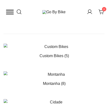
Saltar
para
0
o
The Urban Bike Shop
Go By Bike
conteúdo
Custom Bikes
(5)
Montanha
(8)