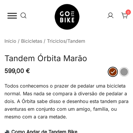
Saltar
para
0
o
conteúdo
The Urban Bike Shop
Go By Bike
Início
/
Bicicletas
/
Triciclos/Tandem
Tandem Órbita Marão
599,00
€
Todos conhecemos o prazer de pedalar uma bicicleta
normal. Mas nada se compara à diversão de pedalar a
dois. A Órbita sabe disso e desenhou esta tandem para
aventuras em conjunto com um amigo, família, ou
mesmo com a cara metade.
Como Andar de Tandem Bike