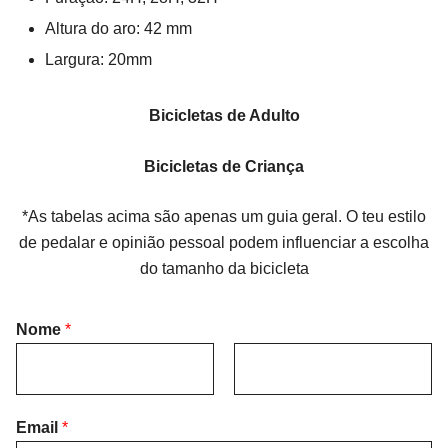
Altura do aro: 42 mm
Largura: 20mm
Bicicletas de Adulto
Bicicletas de Criança
*As tabelas acima são apenas um guia geral. O teu estilo
de pedalar e opinião pessoal podem influenciar a escolha
do tamanho da bicicleta
Nome
*
F
L
i
Email
*
a