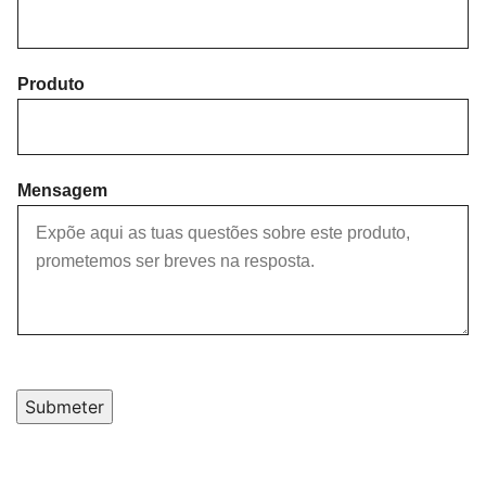
r
s
s
t
t
Produto
Mensagem
Submeter