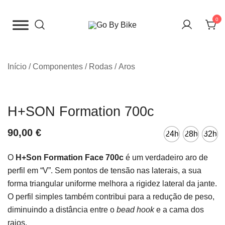
Saltar
para
0
o
The Urban Bike Shop
Go By Bike
conteúdo
Início
/
Componentes
/
Rodas
/
Aros
H+SON Formation 700c
90,00
€
24h
28h
32h
O
H+Son Formation Face 700c
é um verdadeiro aro de
perfil em “V”. Sem pontos de tensão nas laterais, a sua
forma triangular uniforme melhora a rigidez lateral da jante.
O perfil simples também contribui para a redução de peso,
diminuindo a distância entre o
bead hook
e a cama dos
raios.