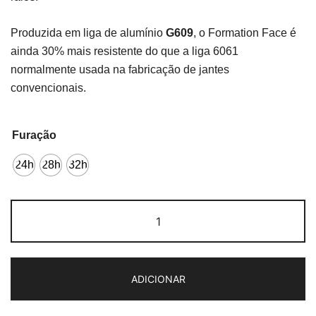
Produzida em liga de alumínio
G609
, o Formation Face é
ainda 30% mais resistente do que a liga 6061
normalmente usada na fabricação de jantes
convencionais.
Furação
24h
28h
32h
Quantidade
de
H+SON
Formation
ADICIONAR
700c