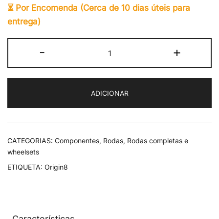
⏳ Por Encomenda (Cerca de 10 dias úteis para
entrega)
Quantidade
-
+
de
Origin8
HP
ADICIONAR
Wheelset
CATEGORIAS:
Componentes
,
Rodas
,
Rodas completas e
wheelsets
ETIQUETA:
Origin8
Características