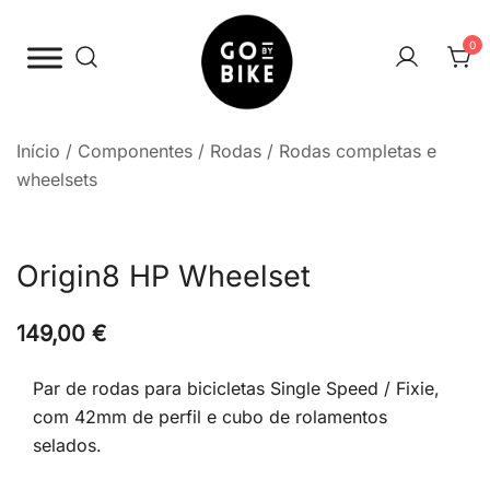
Saltar
para
0
o
conteúdo
The Urban Bike Shop
Go By Bike
Início
/
Componentes
/
Rodas
/
Rodas completas e
wheelsets
Origin8 HP Wheelset
149,00
€
Par de rodas para bicicletas Single Speed / Fixie,
com 42mm de perfil e cubo de rolamentos
selados.