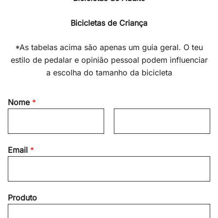
Bicicletas de Criança
*As tabelas acima são apenas um guia geral. O teu
estilo de pedalar e opinião pessoal podem influenciar
a escolha do tamanho da bicicleta
Nome
*
F
L
Email
*
i
a
r
s
s
t
t
Produto