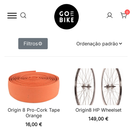
Saltar
para
0
o
conteúdo
The Urban Bike Shop
Go By Bike
Filtros
⚙
Origin 8 Pro-Cork Tape
Origin8 HP Wheelset
Orange
149,00
€
16,00
€