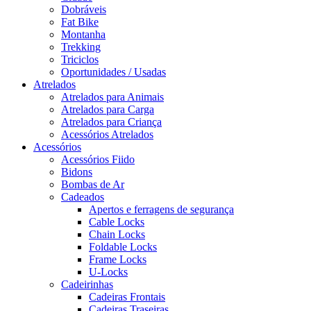
Dobráveis
Fat Bike
Montanha
Trekking
Triciclos
Oportunidades / Usadas
Atrelados
Atrelados para Animais
Atrelados para Carga
Atrelados para Criança
Acessórios Atrelados
Acessórios
Acessórios Fiido
Bidons
Bombas de Ar
Cadeados
Apertos e ferragens de segurança
Cable Locks
Chain Locks
Foldable Locks
Frame Locks
U-Locks
Cadeirinhas
Cadeiras Frontais
Cadeiras Traseiras