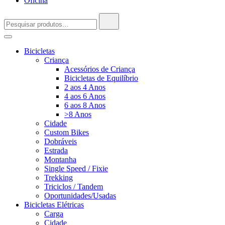
Oficina
Pesquisar
por:
Bicicletas
Criança
Acessórios de Criança
Bicicletas de Equilíbrio
2 aos 4 Anos
4 aos 6 Anos
6 aos 8 Anos
>8 Anos
Cidade
Custom Bikes
Dobráveis
Estrada
Montanha
Single Speed / Fixie
Trekking
Triciclos / Tandem
Oportunidades/Usadas
Bicicletas Elétricas
Carga
Cidade