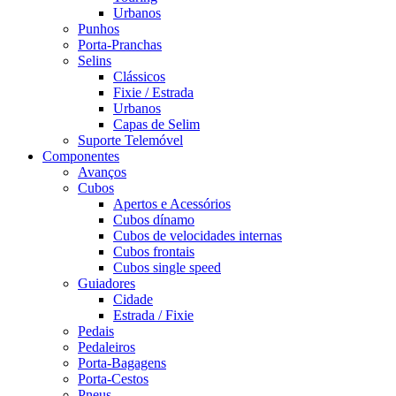
Urbanos
Punhos
Porta-Pranchas
Selins
Clássicos
Fixie / Estrada
Urbanos
Capas de Selim
Suporte Telemóvel
Componentes
Avanços
Cubos
Apertos e Acessórios
Cubos dínamo
Cubos de velocidades internas
Cubos frontais
Cubos single speed
Guiadores
Cidade
Estrada / Fixie
Pedais
Pedaleiros
Porta-Bagagens
Porta-Cestos
Pneus