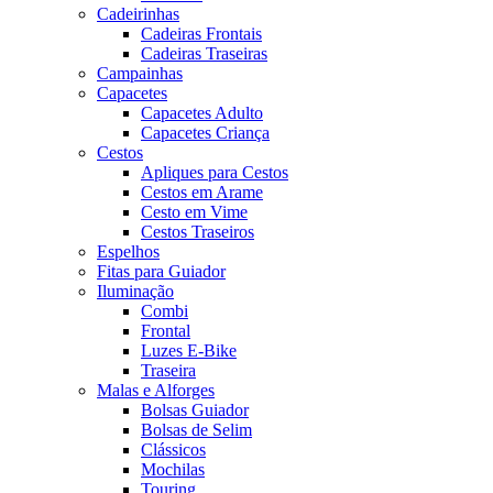
Cadeirinhas
Cadeiras Frontais
Cadeiras Traseiras
Campainhas
Capacetes
Capacetes Adulto
Capacetes Criança
Cestos
Apliques para Cestos
Cestos em Arame
Cesto em Vime
Cestos Traseiros
Espelhos
Fitas para Guiador
Iluminação
Combi
Frontal
Luzes E-Bike
Traseira
Malas e Alforges
Bolsas Guiador
Bolsas de Selim
Clássicos
Mochilas
Touring