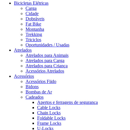
Bicicletas Elétricas
Carga
Cidade
Dobráveis
Fat Bike
Montanha
Trekking
Triciclos
Oportunidades / Usadas
Atrelados
Atrelados para Animais
Atrelados para Carga
Atrelados para Criança
Acessórios Atrelados
Acessórios
Acessórios Fiido
Bidons
Bombas de Ar
Cadeados
Apertos e ferragens de segurança
Cable Locks
Chain Locks
Foldable Locks
Frame Locks
U-Locks