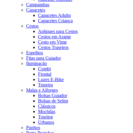
Campainhas
Capacetes
Capacetes Adulto
Capacetes Criança
Cestos
Apliques para Cestos
Cestos em Arame
Cesto em Vime
Cestos Traseiros
Espelhos
Fitas para Guiador
Iluminação
Combi
Frontal
Luzes E-Bike
Traseira
Malas e Alforges
Bolsas Guiador
Bolsas de Selim
Clássicos
Mochilas
Touring
Urbanos
Punhos
Porta-Pranchas