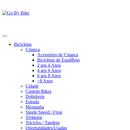
Saltar
para
o
conteúdo
Go By Bike
The Urban Bike Shop
Bicicletas
Criança
Acessórios de Criança
Bicicletas de Equilíbrio
2 aos 4 Anos
4 aos 6 Anos
6 aos 8 Anos
>8 Anos
Cidade
Custom Bikes
Dobráveis
Estrada
Montanha
Single Speed / Fixie
Trekking
Triciclos / Tandem
Oportunidades/Usadas