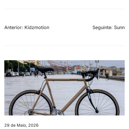
Navegação
Anterior:
Kidzmotion
Seguinte:
Sunn
de
artigos
29 de Maio, 2026