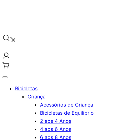
Saltar
para
o
conteúdo
Go By Bike
The Urban Bike Shop
Bicicletas
Criança
Acessórios de Criança
Bicicletas de Equilíbrio
2 aos 4 Anos
4 aos 6 Anos
6 aos 8 Anos