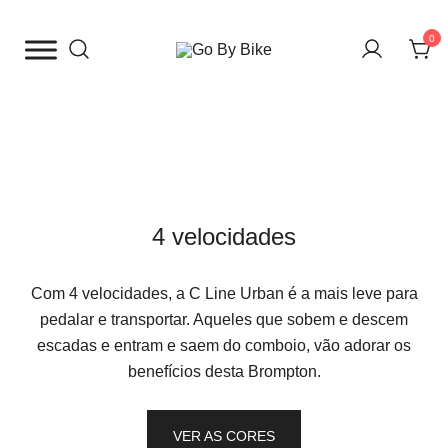
Saltar
para
0
o
The Urban Bike Shop
Go By Bike
conteúdo
4 velocidades
Com 4 velocidades, a C Line Urban é a mais leve para
pedalar e transportar. Aqueles que sobem e descem
escadas e entram e saem do comboio, vão adorar os
benefícios desta Brompton.
VER AS CORES