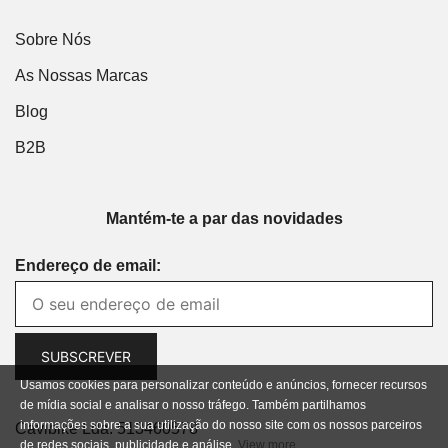
Sobre Nós
As Nossas Marcas
Blog
B2B
Mantém-te a par das novidades
Endereço de email:
Usamos cookies para personalizar conteúdo e anúncios, fornecer recursos
de mídia social e analisar o nosso tráfego. Também partilhamos
informações sobre a sua utilização do nosso site com os nossos parceiros
Cavibike Lda. 513460578
de redes sociais, publicidade e análise.
View more