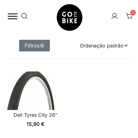
Saltar
para
0
o
conteúdo
The Urban Bike Shop
Go By Bike
Filtros
⚙
Deli Tyres City 26″
15,90
€