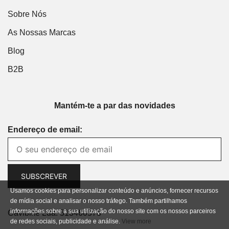
Sobre Nós
As Nossas Marcas
Blog
B2B
Mantém-te a par das novidades
Endereço de email:
Usamos cookies para personalizar conteúdo e anúncios, fornecer recursos
de mídia social e analisar o nosso tráfego. Também partilhamos
informações sobre a sua utilização do nosso site com os nossos parceiros
Cavibike Lda. 513460578
de redes sociais, publicidade e análise.
View more