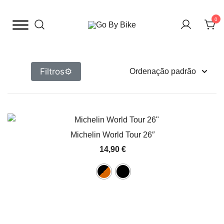
Saltar
para
0
o
The Urban Bike Shop
Go By Bike
conteúdo
Filtros
⚙
Michelin World Tour 26″
14,90
€