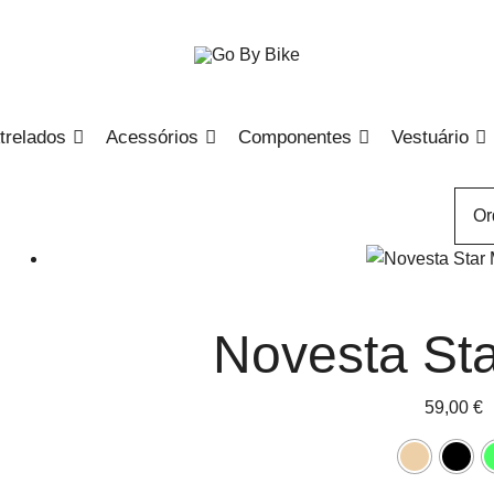
The Urban Bike Shop
Go By Bike
trelados
Acessórios
Componentes
Vestuário
Novesta Sta
59,00
€