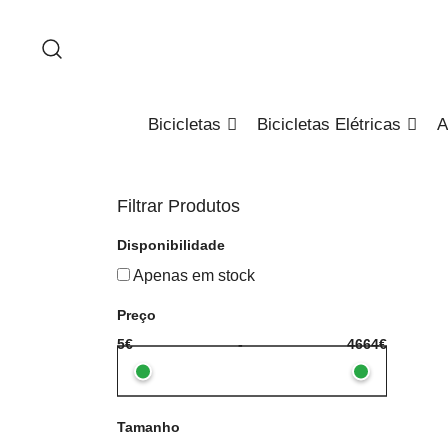
Saltar
para
o
conteúdo
Bicicletas
Bicicletas Elétricas
A
Filtrar Produtos
Disponibilidade
Apenas em stock
Preço
5€
-
4664€
Tamanho