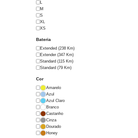
L
M
S
XL
XS
Bateria
Extended (238 Km)
Extender (347 Km)
Standard (115 Km)
Standard (79 Km)
Cor
Amarelo
Azul
Azul Claro
Branco
Castanho
Cinza
Dourado
Honey