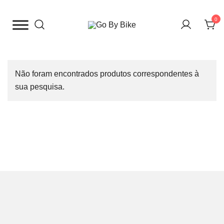
Saltar
para
0
o
The Urban Bike Shop
Go By Bike
conteúdo
Não foram encontrados produtos correspondentes à
sua pesquisa.