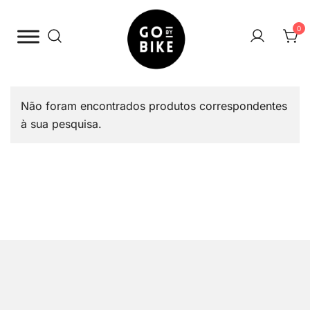
Saltar
para
0
o
conteúdo
The Urban Bike Shop
Go By Bike
Não foram encontrados produtos correspondentes
à sua pesquisa.