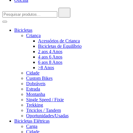
Oficina
Pesquisar
por:
Bicicletas
Criança
Acessórios de Criança
Bicicletas de Equilíbrio
2 aos 4 Anos
4 aos 6 Anos
6 aos 8 Anos
>8 Anos
Cidade
Custom Bikes
Dobráveis
Estrada
Montanha
Single Speed / Fixie
Trekking
Triciclos / Tandem
Oportunidades/Usadas
Bicicletas Elétricas
Carga
Cidade