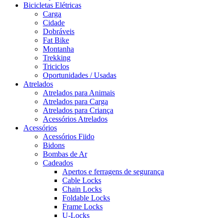
Bicicletas Elétricas
Carga
Cidade
Dobráveis
Fat Bike
Montanha
Trekking
Triciclos
Oportunidades / Usadas
Atrelados
Atrelados para Animais
Atrelados para Carga
Atrelados para Criança
Acessórios Atrelados
Acessórios
Acessórios Fiido
Bidons
Bombas de Ar
Cadeados
Apertos e ferragens de segurança
Cable Locks
Chain Locks
Foldable Locks
Frame Locks
U-Locks