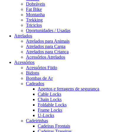
Dobráveis
Fat Bike
Montanha
Trekking
Triciclos
Oportunidades / Usadas
Atrelados
Atrelados para Animais
Atrelados para Carga
Atrelados para Criança
Acessórios Atrelados
Acessórios
Acessórios Fiido
Bidons
Bombas de Ar
Cadeados
Apertos e ferragens de segurança
Cable Locks
Chain Locks
Foldable Locks
Frame Locks
U-Locks
Cadeirinhas
Cadeiras Frontais
Cadeiras Traseiras