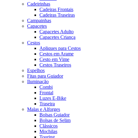
Cadeirinhas
Cadeiras Frontais
Cadeiras Traseiras
Campainhas
Capacetes
Capacetes Adulto
Capacetes Criança
Cestos
Apliques para Cestos
Cestos em Arame
Cesto em Vime
Cestos Traseiros
Espelhos
Fitas para Guiador
Iluminação
Combi
Frontal
Luzes E-Bike
Traseira
Malas e Alforges
Bolsas Guiador
Bolsas de Selim
Clássicos
Mochilas
Touring