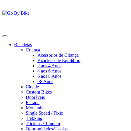
Saltar
para
o
conteúdo
Go By Bike
The Urban Bike Shop
Bicicletas
Criança
Acessórios de Criança
Bicicletas de Equilíbrio
2 aos 4 Anos
4 aos 6 Anos
6 aos 8 Anos
>8 Anos
Cidade
Custom Bikes
Dobráveis
Estrada
Montanha
Single Speed / Fixie
Trekking
Triciclos / Tandem
Oportunidades/Usadas