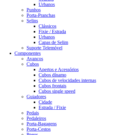
Urbanos
Punhos
Porta-Pranchas
Selins
Clássicos
Fixie / Estrada
Urbanos
Capas de Selim
Suporte Telemóvel
Componentes
Avanços
Cubos
Apertos e Acessórios
Cubos dínamo
Cubos de velocidades internas
Cubos frontais
Cubos single speed
Guiadores
Cidade
Estrada / Fixie
Pedais
Pedaleiros
Porta-Bagagens
Porta-Cestos
Pneus