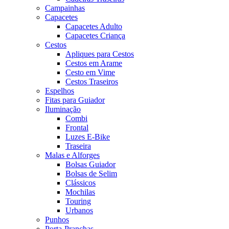
Campainhas
Capacetes
Capacetes Adulto
Capacetes Criança
Cestos
Apliques para Cestos
Cestos em Arame
Cesto em Vime
Cestos Traseiros
Espelhos
Fitas para Guiador
Iluminação
Combi
Frontal
Luzes E-Bike
Traseira
Malas e Alforges
Bolsas Guiador
Bolsas de Selim
Clássicos
Mochilas
Touring
Urbanos
Punhos
Porta-Pranchas