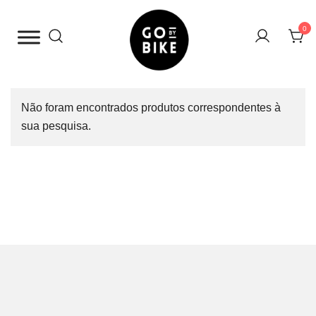
Saltar
para
0
o
conteúdo
The Urban Bike Shop
Go By Bike
Não foram encontrados produtos correspondentes à
sua pesquisa.