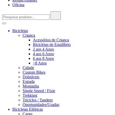
Rental/Aluguer
Oficina
Pesquisar
por:
Bicicletas
Criança
Acessórios de Criança
Bicicletas de Equilíbrio
2 aos 4 Anos
4 aos 6 Anos
6 aos 8 Anos
>8 Anos
Cidade
Custom Bikes
Dobráveis
Estrada
Montanha
Single Speed / Fixie
Trekking
Triciclos / Tandem
Oportunidades/Usadas
Bicicletas Elétricas
Carga