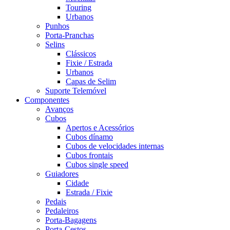
Touring
Urbanos
Punhos
Porta-Pranchas
Selins
Clássicos
Fixie / Estrada
Urbanos
Capas de Selim
Suporte Telemóvel
Componentes
Avanços
Cubos
Apertos e Acessórios
Cubos dínamo
Cubos de velocidades internas
Cubos frontais
Cubos single speed
Guiadores
Cidade
Estrada / Fixie
Pedais
Pedaleiros
Porta-Bagagens
Porta-Cestos