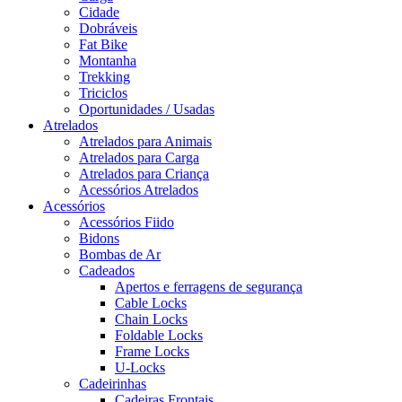
Cidade
Dobráveis
Fat Bike
Montanha
Trekking
Triciclos
Oportunidades / Usadas
Atrelados
Atrelados para Animais
Atrelados para Carga
Atrelados para Criança
Acessórios Atrelados
Acessórios
Acessórios Fiido
Bidons
Bombas de Ar
Cadeados
Apertos e ferragens de segurança
Cable Locks
Chain Locks
Foldable Locks
Frame Locks
U-Locks
Cadeirinhas
Cadeiras Frontais