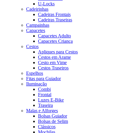
U-Locks
Cadeirinhas
Cadeiras Frontais
Cadeiras Traseiras
Campainhas
Capacetes
Capacetes Adulto
Capacetes Criança
Cestos
Apliques para Cestos
Cestos em Arame
Cesto em Vime
Cestos Traseiros
Espelhos
Fitas para Guiador
Iluminação
Combi
Frontal
Luzes E-Bike
Traseira
Malas e Alforges
Bolsas Guiador
Bolsas de Selim
Clássicos
Mochilas