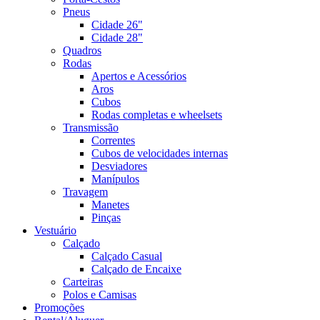
Pneus
Cidade 26"
Cidade 28"
Quadros
Rodas
Apertos e Acessórios
Aros
Cubos
Rodas completas e wheelsets
Transmissão
Correntes
Cubos de velocidades internas
Desviadores
Manípulos
Travagem
Manetes
Pinças
Vestuário
Calçado
Calçado Casual
Calçado de Encaixe
Carteiras
Polos e Camisas
Promoções