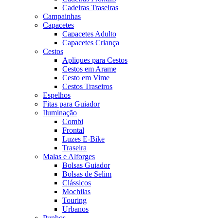
Cadeiras Traseiras
Campainhas
Capacetes
Capacetes Adulto
Capacetes Criança
Cestos
Apliques para Cestos
Cestos em Arame
Cesto em Vime
Cestos Traseiros
Espelhos
Fitas para Guiador
Iluminação
Combi
Frontal
Luzes E-Bike
Traseira
Malas e Alforges
Bolsas Guiador
Bolsas de Selim
Clássicos
Mochilas
Touring
Urbanos
Punhos