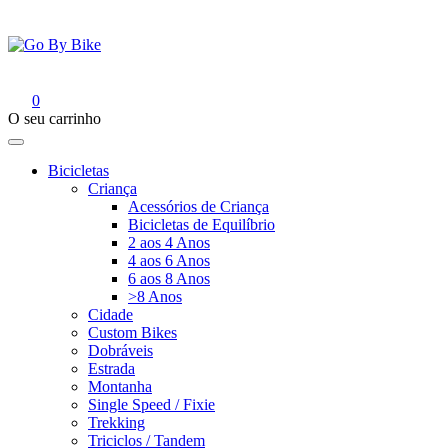
Saltar
para
o
conteúdo
Go By Bike
The Urban Bike Shop
0
O seu carrinho
Bicicletas
Criança
Acessórios de Criança
Bicicletas de Equilíbrio
2 aos 4 Anos
4 aos 6 Anos
6 aos 8 Anos
>8 Anos
Cidade
Custom Bikes
Dobráveis
Estrada
Montanha
Single Speed / Fixie
Trekking
Triciclos / Tandem