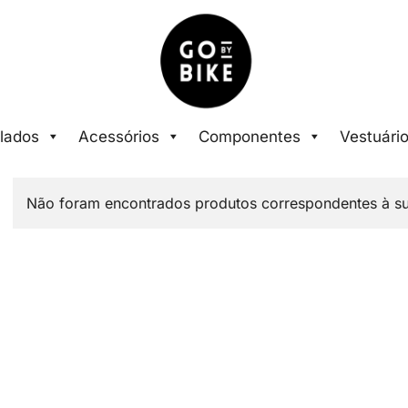
The Urban Bike Shop
Go By Bike
lados
Acessórios
Componentes
Vestuári
Não foram encontrados produtos correspondentes à su