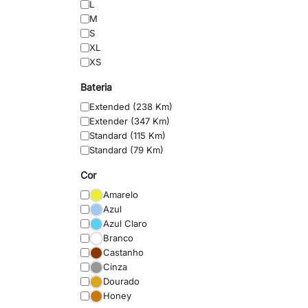
L
M
S
XL
XS
Bateria
Extended (238 Km)
Extender (347 Km)
Standard (115 Km)
Standard (79 Km)
Cor
Amarelo
Azul
Azul Claro
Branco
Castanho
Cinza
Dourado
Honey