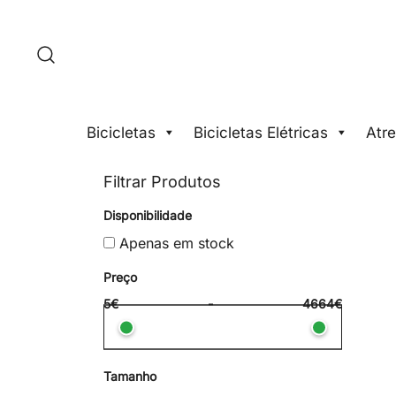
Saltar
para
o
conteúdo
Bicicletas
Bicicletas Elétricas
Atre
Filtrar Produtos
Disponibilidade
Apenas em stock
Preço
5€
-
4664€
Tamanho