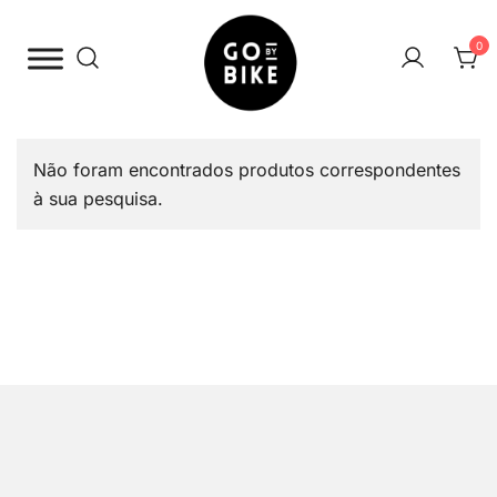
Saltar
para
0
o
conteúdo
The Urban Bike Shop
Go By Bike
Não foram encontrados produtos correspondentes
à sua pesquisa.