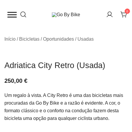
Saltar
para
0
o
The Urban Bike Shop
Go By Bike
conteúdo
Início
/
Bicicletas
/
Oportunidades / Usadas
Adriatica City Retro (Usada)
250,00
€
Um regalo à vista. A City Retro é uma das bicicletas mais
procuradas da Go By Bike e a razão é evidente. A cor, o
formato clássico e o conforto na condução fazem desta
bicicleta uma opção para qualquer ciclista urbano.