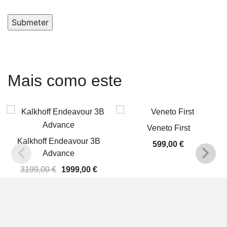
Submeter
Mais como este
Veneto First
Kalkhoff Endeavour 3B
599,00
€
Advance
O
O
3199,00
€
1999,00
€
preço
preço
original
atual
era:
é:
3199,00 €.
1999,00 €.