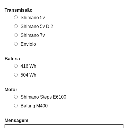
Transmissão
Shimano 5v
Shimano 5v Di2
Shimano 7v
Enviolo
Bateria
416 Wh
504 Wh
Motor
Shimano Steps E6100
Bafang M400
Mensagem