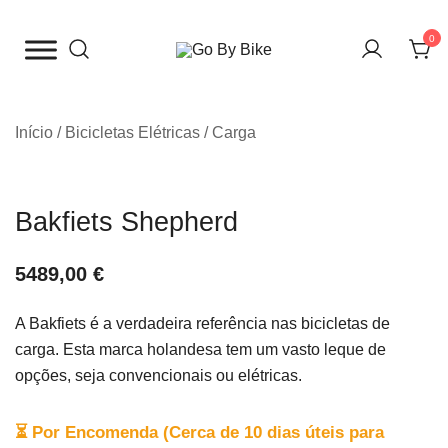
Saltar
para
0
o
The Urban Bike Shop
Go By Bike
conteúdo
Início
/
Bicicletas Elétricas
/
Carga
Bakfiets Shepherd
5489,00
€
A Bakfiets é a verdadeira referência nas bicicletas de
carga. Esta marca holandesa tem um vasto leque de
opções, seja convencionais ou elétricas.
⏳ Por Encomenda (Cerca de 10 dias úteis para