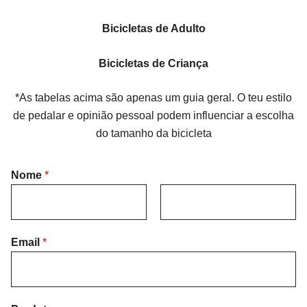
Bicicletas de Adulto
Bicicletas de Criança
*As tabelas acima são apenas um guia geral. O teu estilo
de pedalar e opinião pessoal podem influenciar a escolha
do tamanho da bicicleta
Nome
*
F
L
i
Email
*
a
r
s
s
t
t