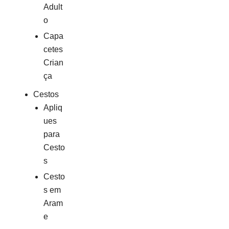
Adult
o
Capa
cetes
Crian
ça
Cestos
Apliq
ues
para
Cesto
s
Cesto
s em
Aram
e