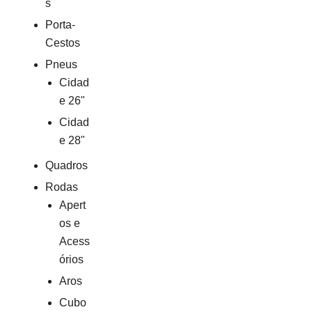
s
Porta-
Cestos
Pneus
Cidad
e 26"
Cidad
e 28"
Quadros
Rodas
Apert
os e
Acess
órios
Aros
Cubo