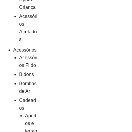
Criança
Acessóri
os
Atrelado
s
Acessórios
Acessóri
os Fiido
Bidons
Bombas
de Ar
Cadead
os
Apert
os e
ferrag