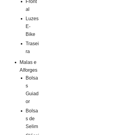
Front
The Urban Bike Shop
Go By Bike
al
Luzes
E-
Bike
Trasei
ra
Malas e
Alforges
Bolsa
s
Guiad
or
Bolsa
s de
Selim