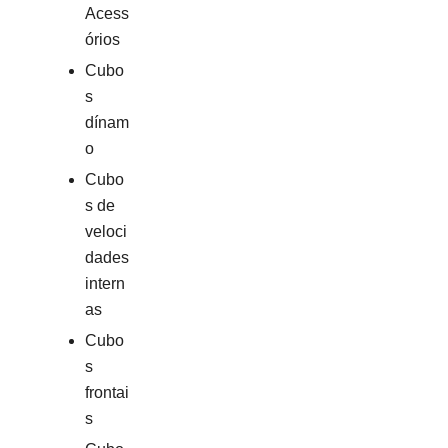
Acess
órios
Cubo
s
dínam
o
Cubo
s de
veloci
dades
intern
as
Cubo
s
frontai
s