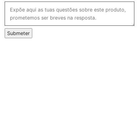
Submeter
Fiido Child Safety Fence (with Seat Cushion) (T2)
189,00
€