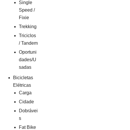
Single
Speed /
Fixie
Trekking
Triciclos
/ Tandem
Oportuni
dades/U
sadas
Bicicletas
Elétricas
Carga
Cidade
Dobrávei
s
Fat Bike