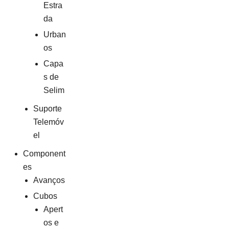
Estra
da
Urban
os
Capa
s de
Selim
Suporte
Telemóv
el
Component
es
Avanços
Cubos
Apert
os e