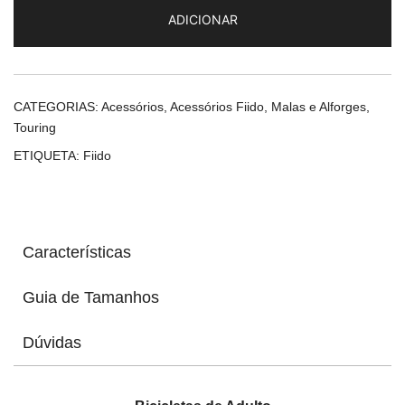
Pannier
ADICIONAR
Bag
-
Heavy-
Duty
CATEGORIAS:
Acessórios
,
Acessórios Fiido
,
Malas e Alforges
,
Storage
Touring
for
ETIQUETA:
Fiido
Extended
Journeys
Características
Guia de Tamanhos
Dúvidas