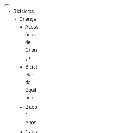
Saltar
para
Bicicletas
o
Criança
conteúdo
Acess
órios
de
Crian
ça
Bicicl
etas
de
Equilí
brio
2 aos
4
Anos
4 aos