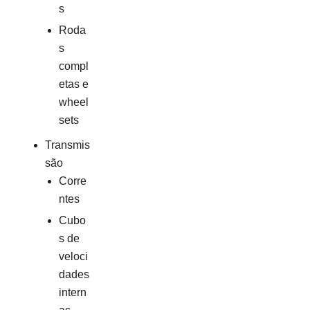
s
Roda
s
compl
etas e
wheel
sets
Transmis
são
Corre
ntes
Cubo
s de
veloci
dades
intern