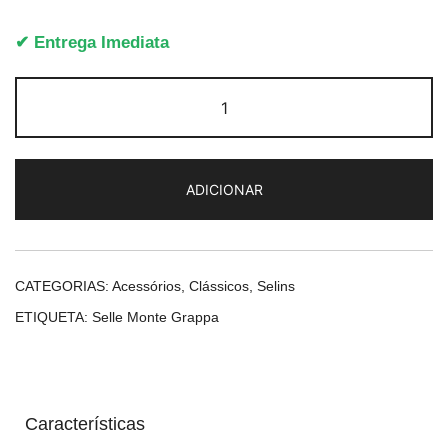
✔ Entrega Imediata
Quantidade
de
Selle
Monte
ADICIONAR
Grappa
1955
Old
Frontier
CATEGORIAS:
Acessórios
,
Clássicos
,
Selins
ETIQUETA:
Selle Monte Grappa
Características