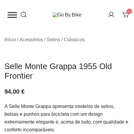
Saltar
para
0
o
The Urban Bike Shop
Go By Bike
conteúdo
Início
/
Acessórios
/
Selins
/
Clássicos
Selle Monte Grappa 1955 Old
Frontier
94,00
€
A Selle Monte Grappa apresenta modelos de selins,
bolsas e punhos para bicicleta com um design
extremamente elegante e, acima de tudo, com qualidade e
conforto incomparáveis.