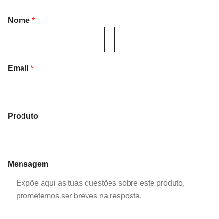
Nome
*
F
L
i
Email
*
a
r
s
s
t
t
Produto
Mensagem