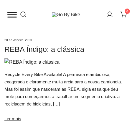
Saltar
para
0
o
The Urban Bike Shop
Go By Bike
conteúdo
20 de Janeiro, 2026
REBA Índigo: a clássica
Recycle Every Bike Available! A permissa é ambiciosa,
exagerada e claramente muita areia para a nossa camioneta.
Mas foi assim que nasceram as REBA, sigla essa que deu
mote para começarmos a trabalhar um segmento criativo: a
reciclagem de bicicletas, […]
Ler mais