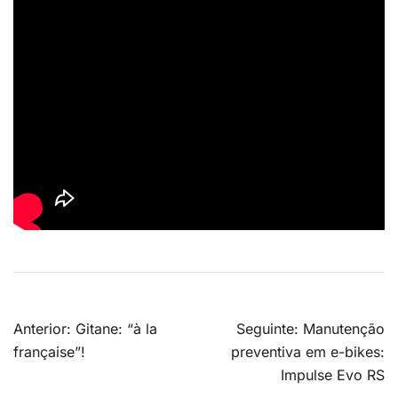
Navegação
Anterior:
Gitane: “à la
Seguinte:
Manutenção
de
française”!
preventiva em e-bikes:
artigos
Impulse Evo RS