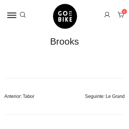
Saltar
para
0
o
conteúdo
The Urban Bike Shop
Go By Bike
Brooks
Navegação
Anterior:
Tabor
Seguinte:
Le Grand
de
artigos