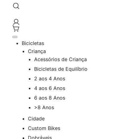
Saltar
para
o
The Urban Bike Shop
Go By Bike
conteúdo
Bicicletas
Criança
Acessórios de Criança
Bicicletas de Equilíbrio
2 aos 4 Anos
4 aos 6 Anos
6 aos 8 Anos
>8 Anos
Cidade
Custom Bikes
Dobráveis