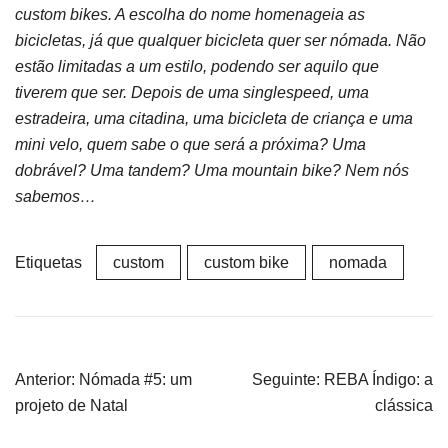
custom bikes. A escolha do nome homenageia as
bicicletas, já que qualquer bicicleta quer ser nómada. Não
estão limitadas a um estilo, podendo ser aquilo que
tiverem que ser. Depois de uma singlespeed, uma
estradeira, uma citadina, uma bicicleta de criança e uma
mini velo, quem sabe o que será a próxima? Uma
dobrável? Uma tandem? Uma mountain bike? Nem nós
sabemos…
Etiquetas
custom
custom bike
nomada
Navegação
Anterior:
Nómada #5: um
Seguinte:
REBA Índigo: a
de
projeto de Natal
clássica
artigos