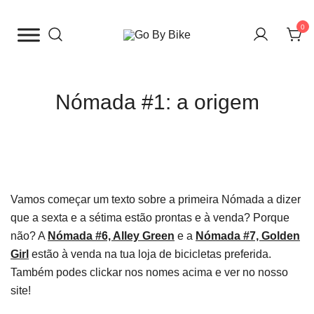
Saltar
para
0
o
The Urban Bike Shop
Go By Bike
conteúdo
Nómada #1: a origem
Vamos começar um texto sobre a primeira Nómada a dizer
que a sexta e a sétima estão prontas e à venda? Porque
não? A
Nómada #6, Alley Green
e a
Nómada #7, Golden
Girl
estão à venda na tua loja de bicicletas preferida.
Também podes clickar nos nomes acima e ver no nosso
site!