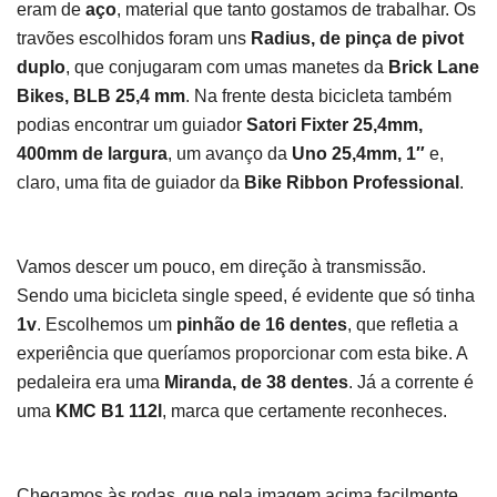
eram de
aço
, material que tanto gostamos de trabalhar. Os
travões escolhidos foram uns
Radius, de pinça de pivot
duplo
, que conjugaram com umas manetes da
Brick Lane
Bikes, BLB 25,4 mm
. Na frente desta bicicleta também
podias encontrar um guiador
Satori Fixter 25,4mm,
400mm de largura
, um avanço da
Uno 25,4mm, 1″
e,
claro, uma fita de guiador da
Bike Ribbon Professional
.
Vamos descer um pouco, em direção à transmissão.
Sendo uma bicicleta single speed, é evidente que só tinha
1v
. Escolhemos um
pinhão de 16 dentes
, que refletia a
experiência que queríamos proporcionar com esta bike. A
pedaleira era uma
Miranda, de 38 dentes
. Já a corrente é
uma
KMC B1 112l
, marca que certamente reconheces.
Chegamos às rodas, que pela imagem acima facilmente